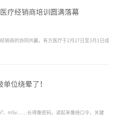
方医疗经销商培训圆满落幕
销商的协同共赢，有方医疗于2月27日至3月1日成
被单位绕晕了！
cm²、mSv……长得像密码，读起来像绕口令，关键