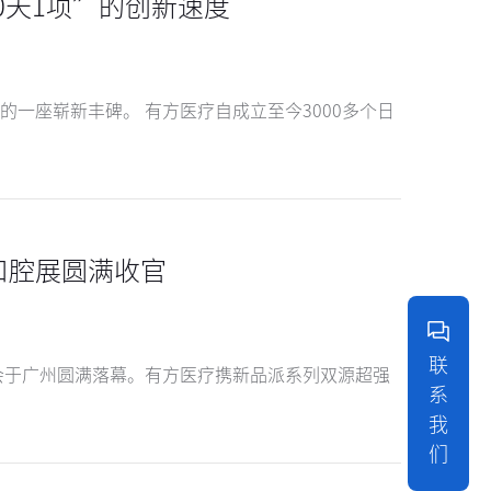
10天1项”的创新速度
一座崭新丰碑。 有方医疗自成立至今3000多个日
口腔展圆满收官
联
讨会于广州圆满落幕。有方医疗携新品派系列双源超强
系
我
们