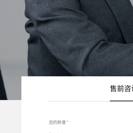
售前咨
您的称谓
*