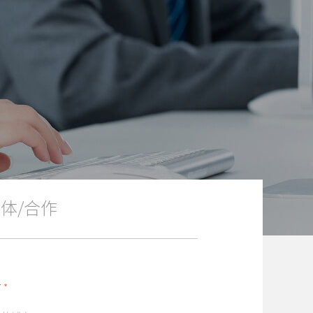
体/合作
市
*