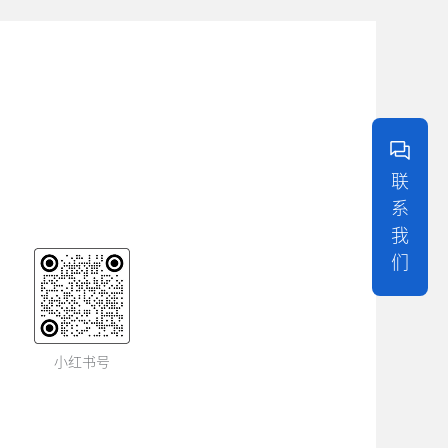
联
系
我
们
小红书号