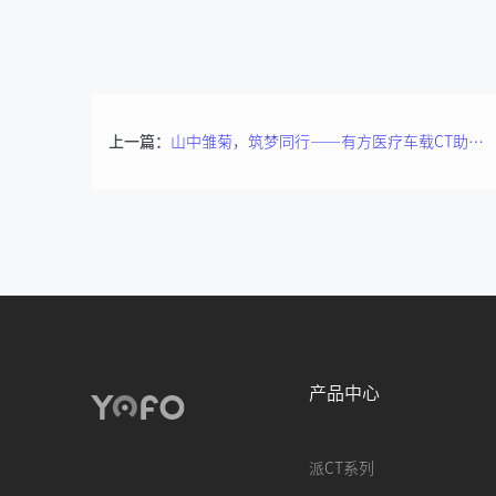
上一篇：
山中雏菊，筑梦同行——有方医疗车载CT助力中国牙防基金会，共同守护儿童口腔健康
产品中心
派CT系列