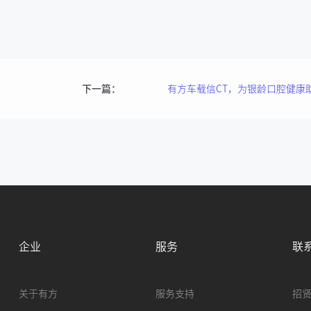
下一篇：
有方车载信CT，为银龄口腔健康
企业
服务
联
关于有方
服务支持
招