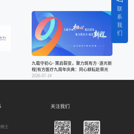
联
系
我
们
助力
九载守初心·策启裂变，聚力筑有方·逐光新
程|有方医疗九周年庆典：同心耕耘赴荣光
2026-07-14
系
关注我们
贤纳士