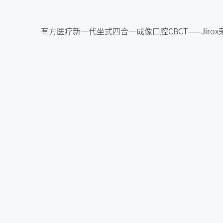
有方医疗新一代坐式四合一成像口腔CBCT——Jiro