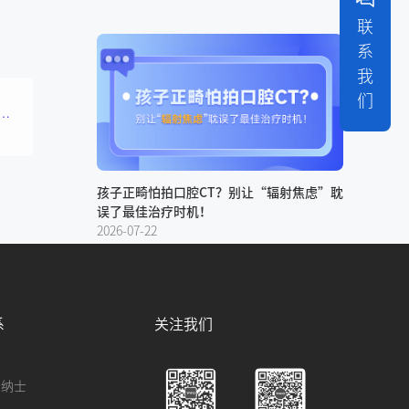
联
系
我
们
正式上线！7×24小时秒级响应，全方位为您答疑解惑~
孩子正畸怕拍口腔CT？别让“辐射焦虑”耽
误了最佳治疗时机！
2026-07-22
系
关注我们
贤纳士