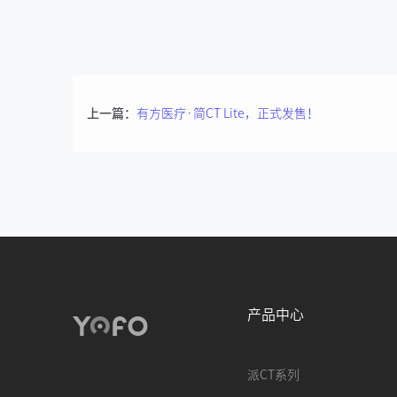
上一篇：
有方医疗·简CT Lite，正式发售！
产品中心
派CT系列