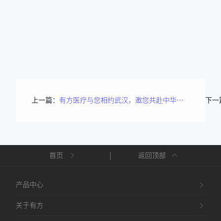
上一篇：
有方医疗与您相约武汉，邀您共赴中华口腔医学会第16次民营年会
下一
首页
|
返回顶部
产品中心
关于有方