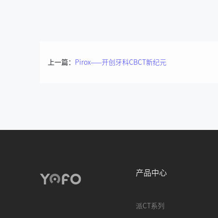
上一篇：
Pirox——开创牙科CBCT新纪元
产品中心
派CT系列