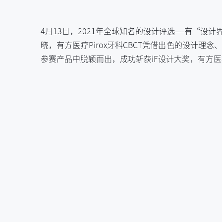
4月13日，2021年全球知名的设计评选—-有“设计界的奥
晓，有方医疗Pirox牙科CBCT凭借出色的设计
参赛产品中脱颖而出，成功斩获iF设计大奖，有方医