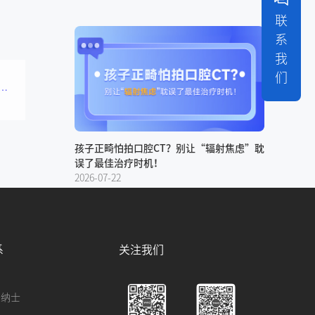
联
系
我
们
X牙科CBCT获中华人民共和国医疗器械注册证
孩子正畸怕拍口腔CT？别让“辐射焦虑”耽
误了最佳治疗时机！
2026-07-22
系
关注我们
贤纳士