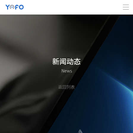
新闻动态
News
返回列表