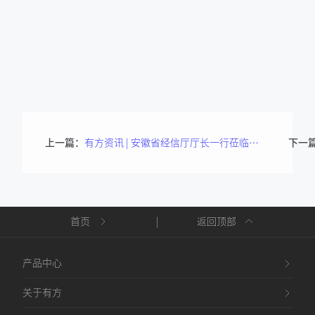
上一篇：
有方资讯 | 安徽省经信厅厅长一行莅临有方医疗调研指导
下一
首页
|
返回顶部
产品中心
关于有方