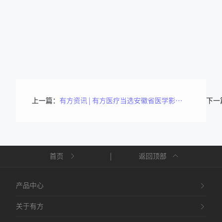
上一篇：
有方资讯 | 有方医疗当选安徽省医学影像质量提升联盟盟主单位
下一
首页
|
返回顶部
产品中心
关于有方