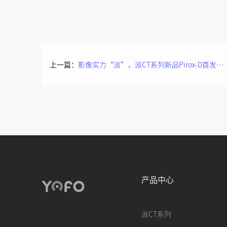
上一篇：
影像实力“派”，派CT系列新品Pirox-D首发价正式曝光！
产品中心
派CT系列