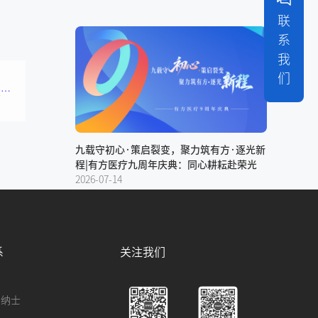
联
系
我
们
“D”001台，发货！ ——有方医疗Pirox-D大视野口腔CBCT，全球首台已装机发车！
九载守初心·策启裂变，聚力筑有方·逐光新
程|有方医疗九周年庆典：同心耕耘赴荣光
2026-07-14
系
关注我们
贤纳士