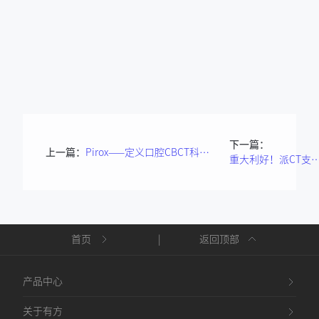
下一篇：
上一篇：
Pirox——定义口腔CBCT科技美学新高度！
重大利好！派CT支持分
首页
|
返回顶部
产品中心
关于有方