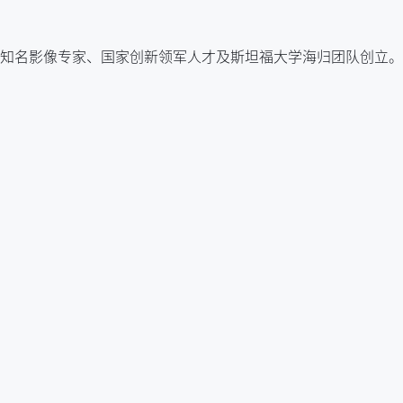
国际知名影像专家、国家创新领军人才及斯坦福大学海归团队创立。