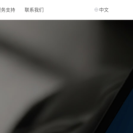
服务支持
联系我们
中文