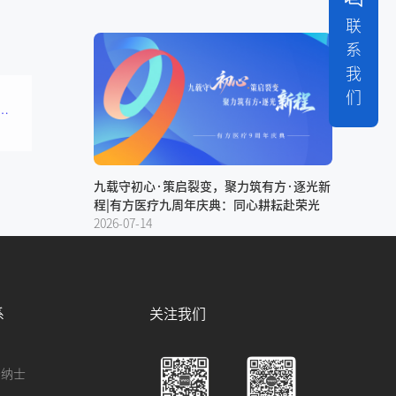
联
系
我
们
秋季运动会“智竞杯”正式收官！下一次的“脑力派对”等你来炸场！
九载守初心·策启裂变，聚力筑有方·逐光新
程|有方医疗九周年庆典：同心耕耘赴荣光
2026-07-14
系
关注我们
贤纳士