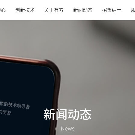
中心
创新技术
关于有方
新闻动态
招贤纳士
新闻动态
News