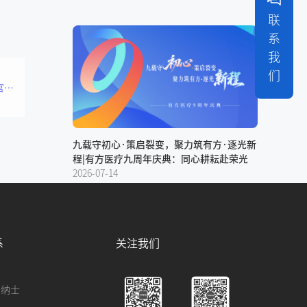
联
系
我
们
载誉而归！有方医疗西部国际口腔展圆满收官，开启口腔诊疗新时代
九载守初心·策启裂变，聚力筑有方·逐光新
程|有方医疗九周年庆典：同心耕耘赴荣光
2026-07-14
系
关注我们
贤纳士