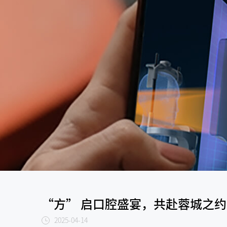
“方” 启口腔盛宴，共赴蓉城之
2025-04-14