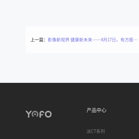
上一篇：
影像新视界 健康新未来——4月17日，有方医疗邀您参与口腔影像技术交流沙龙郑州站
产品中心
派CT系列