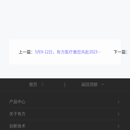
上一篇：
5月9-12日，有方医疗邀您共赴2023西部国际口腔展！
下一篇：
首页
|
返回顶部
产品中心
关于有方
创新技术