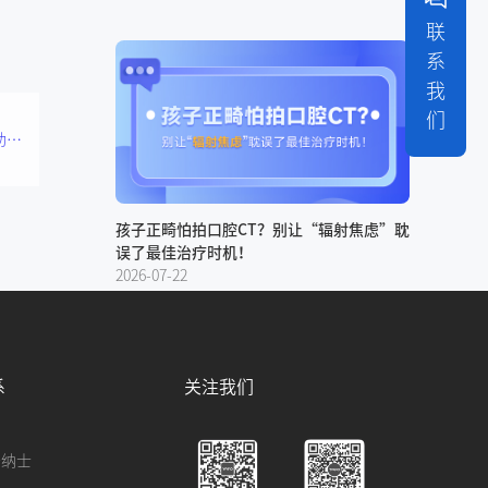
联
系
我
们
倾听用户心声，创造人性化产品，有方医疗助力儿牙行业发展
孩子正畸怕拍口腔CT？别让“辐射焦虑”耽
误了最佳治疗时机！
2026-07-22
系
关注我们
贤纳士