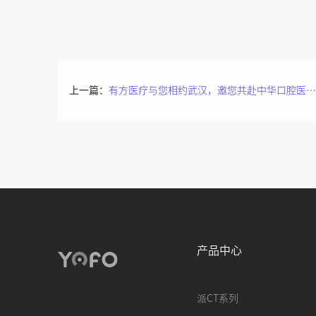
上一篇：
有方医疗与您相约武汉，邀您共赴中华口腔医学会第16次民营年会
产品中心
派CT系列