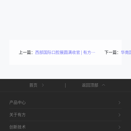
上一篇：
西部国际口腔展圆满收官 | 有方派CT惊艳全场！
下一篇：
首页
|
返回顶部
产品中心
关于有方
创新技术