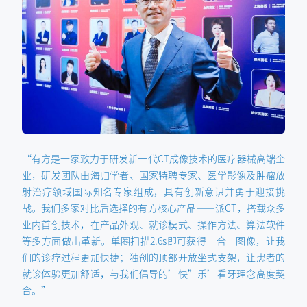
“有方是一家致力于研发新一代CT成像技术的医疗器械高端企
业，研发团队由海归学者、国家特聘专家、医学影像及肿瘤放
射治疗领域国际知名专家组成，具有创新意识并勇于迎接挑
战。我们多家对比后选择的有方核心产品——派CT，搭载众多
业内首创技术，在产品外观、就诊模式、操作方法、算法软件
等多方面做出革新。单圈扫描2.6s即可获得三合一图像，让我
们的诊疗过程更加快捷；独创的顶部开放坐式支架，让患者的
就诊体验更加舒适，与我们倡导的’快”乐’看牙理念高度契
合。”