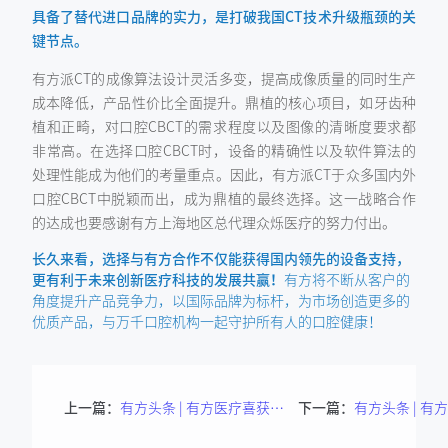
具备了替代进口品牌的实力，是打破我国CT技术升级瓶颈的关
键节点。
有方派CT的成像算法设计灵活多变，提高成像质量的同时生产
成本降低，产品性价比全面提升。鼎植的核心项目，如牙齿种
植和正畸，对口腔CBCT的需求程度以及图像的清晰度要求都
非常高。在选择口腔CBCT时，设备的精确性以及软件算法的
处理性能成为他们的考量重点。因此，有方派CT于众多国内外
口腔CBCT中脱颖而出，成为鼎植的最终选择。这一战略合作
的达成也要感谢有方上海地区总代理众烁医疗的努力付出。
长久来看，选择与有方合作不仅能获得国内领先的设备支持，
更有利于未来创新医疗科技的发展共赢！
有方将不断从客户的
角度提升产品竞争力，以国际品牌为标杆，为市场创造更多的
优质产品，与万千口腔机构一起守护所有人的口腔健康！
上一篇：
有方头条 | 有方医疗喜获两项目立项！
下一篇：