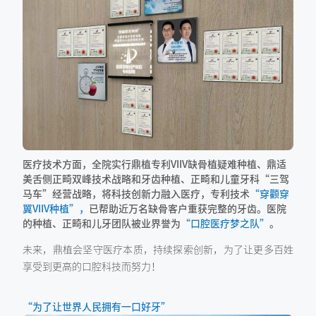
医疗技术方面，全院实行鼎植专利VIIV缺骨植疑难种植、鼎适
美舌侧正畸双峰技术战略和牙齿种植、正畸和儿童牙科“三驾
马车”经营战略，将科技创新力融入医疗，专利技术
“穿颧穿
翼VIIV种植”
，
已帮助近万名缺骨客户重获完整的牙齿。医院
的种植、正畸和儿牙团队被业界誉为
“口腔医疗梦之队”
。
未来，鼎植会坚守医疗本质，持续探索创新，为了让更多百姓
享受到更高的口腔科技而努力！
“为了让世界人民拥有一口好牙”