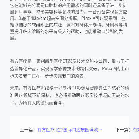
它在能够充分满足口腔科的应用需求的同时还具备了进一步扩
展到耳鼻喉、整形美容科等领域的潜力，一台设备实现多方应
用。3.基于40lp/cm超高空间分辨率，Pirox-A可以观察到一些
难以捕捉的软组织上的病灶，这将对牙体牙髓科、牙周科等科
室提升临床诊断的水平有极大的帮助，也能推动口腔科的发
展。
有方医疗是一家创新型医疗CT影像技术高科技公司，致力于打
造差异化产品，实现医学影像技术的跨代突破。Pirox-A的上市
标志着我们正在一步步实现我们的愿景。
未来，有方医疗将继续于以专科CT影像及智能算法为核心的精
准医疗领域不断深耕，也必将推动医疗影像技术迈向更高的水
平，为所有人的健康而奋斗！
上一篇：
有方医疗北京国际口腔展圆满收官！现场盛况回顾
下一篇：