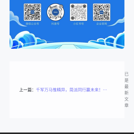
已
是
最
上一篇：
千军万马惟精异，简派同行赢未来！——有方医疗2024合作伙伴大会圆满举办！
新
文
章