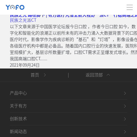
该标签的相关信息
民族之光 路在脚下 | 有方医疗凭借全新大视野“派CT”行稳高端之
民族之光
派CT
以下文章来源于中国医学论坛报今日口腔 ，作者今日口腔 如今，数
字化和智能化的浪潮正以前所未有的冲击力涌入大数据背景下的口
医疗时代，影像学作为疾病诊断的“基石”和“灯塔”，影像设备
各级医疗机构中都是必备品。随着国内口腔行业的快速发展，医院
室规模扩大，基层诊所数量扩增，口腔CT需求正呈爆发式增长。然
我国高端口腔CT......
2021年09月24日
首页
|
返回顶部
产品中心
关于有方
创新技术
新闻动态