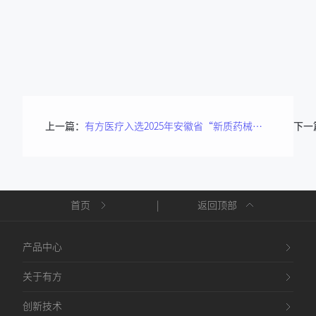
上一篇：
有方医疗入选2025年安徽省“新质药械”产品，共启生物医药高质量发展新篇
下一
首页
|
返回顶部
产品中心
关于有方
创新技术