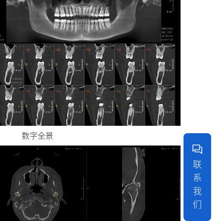
数字全景
联
系
我
们