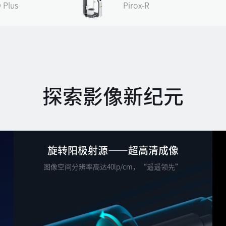
 Plus
Pirox-R
探索影像新纪元
旋转阳极射源——超高清成像
图像空间分辨率高达40lp/cm，“遥遥领先”